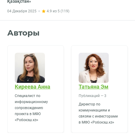
Қазақстан»
ВОЙТИ
04 Декабря 2025
4.9 из 5 (119)
+7 (775) 0300-24-7
info.robocash@zaimer.kz
Авторы
Киреева Анна
Татьяна Эм
Специалист по
Публикаций — 3
информационному
Директор по
сопровождению
коммуникациям и
проекта в МФО
связям с инвесторами
«Робокэш.кз»
в МФО «Робокэш.кз»