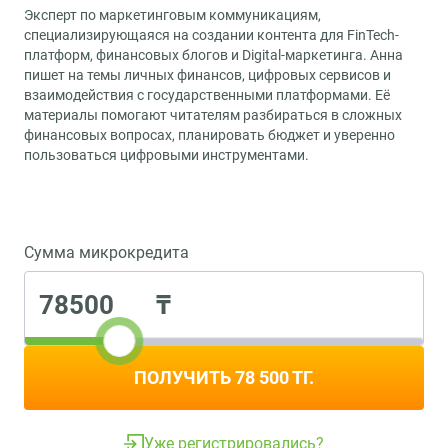
ВОЙТИ
Эксперт по маркетинговым коммуникациям,
специализирующаяся на создании контента для FinTech-
платформ, финансовых блогов и Digital-маркетинга. Анна
+7 (775) 0300-24-7
пишет на темы личных финансов, цифровых сервисов и
info.robocash@zaimer.kz
взаимодействия с государственными платформами. Её
материалы помогают читателям разбираться в сложных
финансовых вопросах, планировать бюджет и уверенно
пользоваться цифровыми инструментами.
Сумма микрокредита
₸
ПОЛУЧИТЬ 78 500 ТГ.
Уже регистрировались?